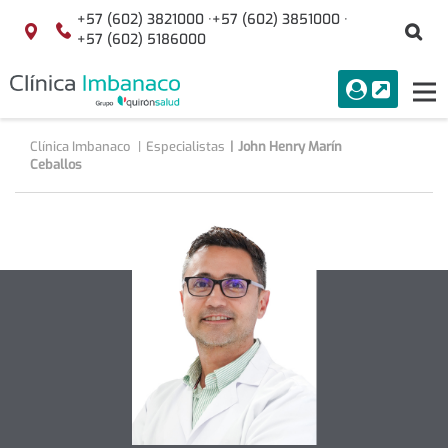
Saltar al contenido
+57 (602) 3821000 ·
+57 (602) 3851000 ·
Bu
Localización
+57 (602) 5186000
menuAcceso
PORTAL
Tog
Buscar
nav
Clínica Imbanaco
Especialistas
John Henry Marín
Ceballos