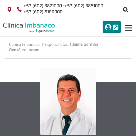
Saltar al contenido
+57 (602) 3821000 ·
+57 (602) 3851000 ·
Bu
Localización
+57 (602) 5186000
menuAcceso
PORTAL
Tog
Buscar
nav
Clínica Imbanaco
Especialistas
Jaime Germán
González Lozano