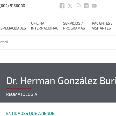
Social
(602) 5186000
Facebook
Twitter
Instagram
Linkedin
Youtube
OFICINA
SERVICIOS /
PACIENTES /
ESPECIALIDADES
INTERNACIONAL
PROGRAMAS
VISITANTES
iticá
Dr.
Herman
González Buri
REUMATOLOGÍA
ENTIDADES QUE ATIENDE