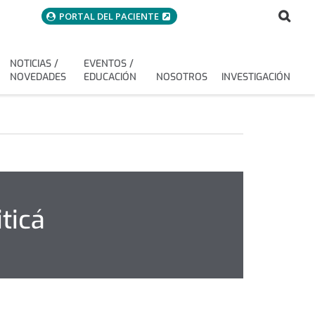
menuAcceso
Bus
Buscar
PORTAL DEL PACIENTE
NOTICIAS /
EVENTOS /
NOVEDADES
EDUCACIÓN
NOSOTROS
INVESTIGACIÓN
ticá