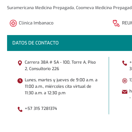
Suramericana Medicina Prepagada, Coomeva Medicina Prepagada (
Clínica Imbanaco
REU
DATOS DE CONTACTO
Carrera 38A # 5A - 100, Torre A, Piso
+
2, Consultorio 226
3
Lunes, martes y jueves de 9:00 a.m. a
1
11:00 a.m., miércoles cita virtual de
h
11:30 a.m. a 12:30 p.m
-
+57 315 7281374