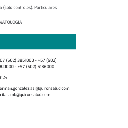
solo controles), Particulares
MATOLOGÍA
57 (602) 3851000 - +57 (602)
821000 - +57 (602) 5186000
3124
erman.gonzalez.asi@quironsalud.com
 citas.imb@quironsalud.com