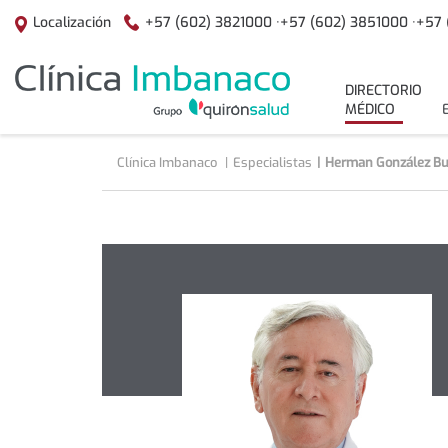
Saltar al contenido
+57 (602) 3821000 ·
+57 (602) 3851000 ·
+57 
Localización
menuPrincipal
DIRECTORIO
MÉDICO
Clínica Imbanaco
Especialistas
Herman González Bur