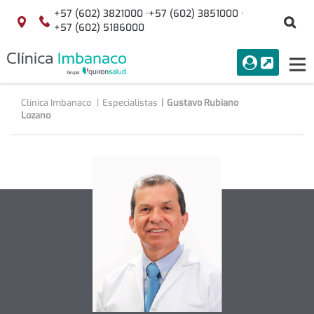
Saltar al contenido
+57 (602) 3821000 ·
+57 (602) 3851000 ·
Bu
Localización
+57 (602) 5186000
menuAcceso
PORTAL
Tog
Buscar
nav
Clínica Imbanaco
Especialistas
Gustavo Rubiano
Lozano