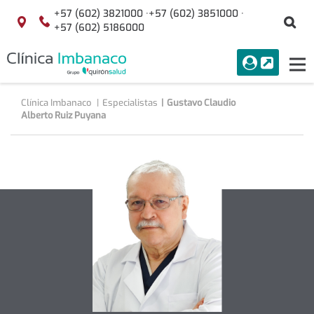
Saltar al contenido
+57 (602) 3821000 ·
+57 (602) 3851000 ·
Bu
Localización
+57 (602) 5186000
menuAcceso
PORTAL
Tog
Buscar
nav
Clínica Imbanaco
Especialistas
Gustavo Claudio
Alberto Ruiz Puyana