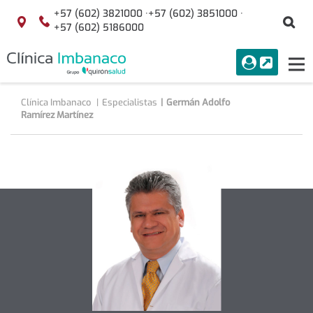
Saltar al contenido
+57 (602) 3821000 ·
+57 (602) 3851000 ·
Bu
Localización
+57 (602) 5186000
menuAcceso
PORTAL
Tog
Buscar
nav
Clínica Imbanaco
Especialistas
Germán Adolfo
Ramírez Martínez