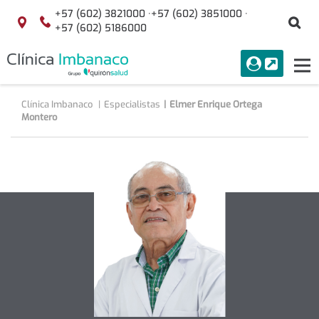
Saltar al contenido
+57 (602) 3821000 ·
+57 (602) 3851000 ·
Bu
Localización
+57 (602) 5186000
menuAcceso
PORTAL
Tog
Buscar
nav
Clínica Imbanaco
Especialistas
Elmer Enrique Ortega
Montero