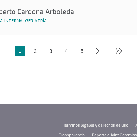
lberto Cardona Arboleda
A INTERNA, GERIATRÍA
2
3
4
5
1
Términos legales y derechos de uso
Transparencia
Reporte a Joint Commissi