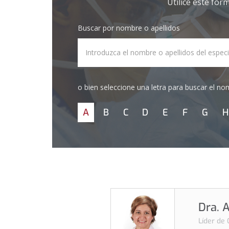
Utilice este for
Buscar por nombre o apellidos
Nombre
/
Título
o bien seleccione una letra para buscar el nom
A
B
C
D
E
F
G
H
Dra. 
Líder de 