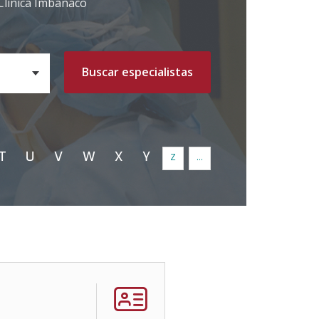
 Clínica Imbanaco
Buscar
especialistas
T
U
V
W
X
Y
Z
...