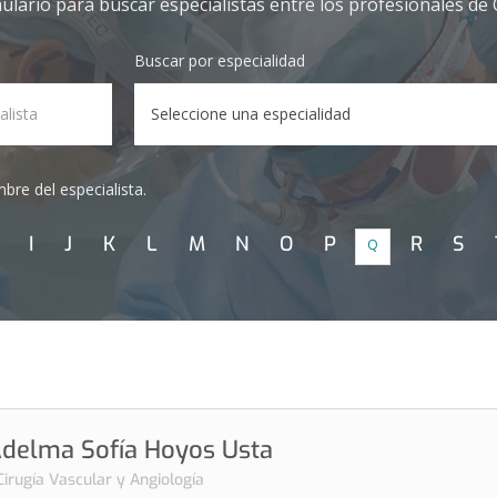
mulario para buscar especialistas entre los profesionales de
Buscar por especialidad
Especialidad
bre del especialista.
I
J
K
L
M
N
O
P
R
S
Q
Adelma Sofía Hoyos Usta
Cirugía Vascular y Angiología