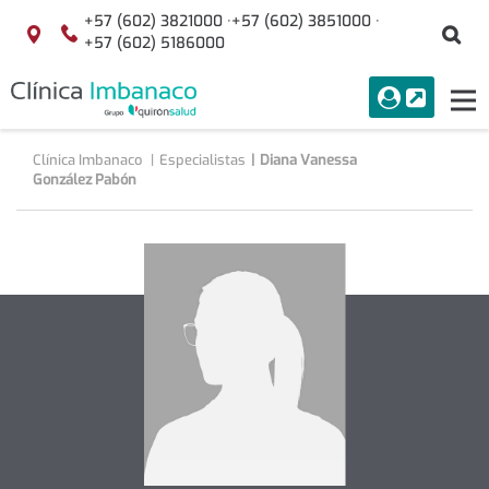
Saltar al contenido
+57 (602) 3821000 ·
+57 (602) 3851000 ·
Bu
Localización
+57 (602) 5186000
menuAcceso
PORTAL
Tog
Buscar
nav
Clínica Imbanaco
Especialistas
Diana Vanessa
González Pabón