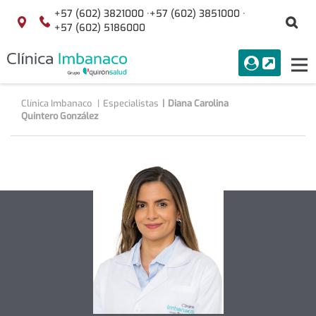
Saltar al contenido
+57 (602) 3821000 ·
+57 (602) 3851000 ·
Bu
Localización
+57 (602) 5186000
menuAcceso
PORTAL
Tog
Buscar
nav
Clínica Imbanaco
Especialistas
Diana Carolina
Quintero González