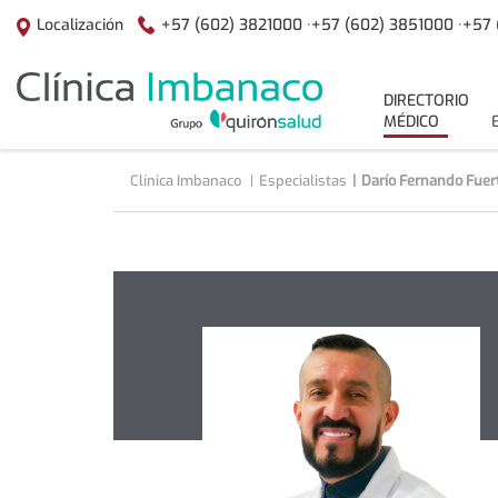
Saltar al contenido
+57 (602) 3821000 ·
+57 (602) 3851000 ·
+57 
Localización
menuPrincipal
DIRECTORIO
MÉDICO
Clínica Imbanaco
Especialistas
Darío Fernando Fuer