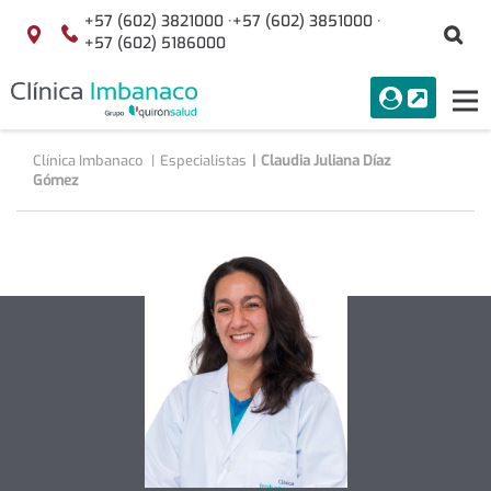
Saltar al contenido
+57 (602) 3821000 ·
+57 (602) 3851000 ·
Bu
Localización
+57 (602) 5186000
menuAcceso
PORTAL
Tog
Buscar
nav
Clínica Imbanaco
Especialistas
Claudia Juliana Díaz
Gómez