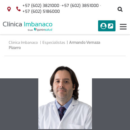
Saltar al contenido
+57 (602) 3821000 ·
+57 (602) 3851000 ·
Bu
Localización
+57 (602) 5186000
menuAcceso
PORTAL
Tog
Buscar
nav
Clínica Imbanaco
Especialistas
Armando Vernaza
Pizarro