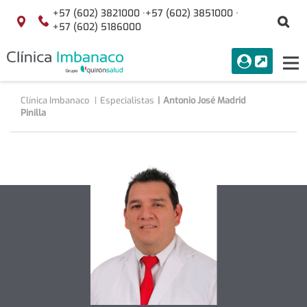
Saltar al contenido
+57 (602) 3821000 ·
+57 (602) 3851000 ·
Bu
Localización
+57 (602) 5186000
menuAcceso
PORTAL
Tog
Buscar
nav
Clínica Imbanaco
Especialistas
Antonio José Madrid
Pinilla