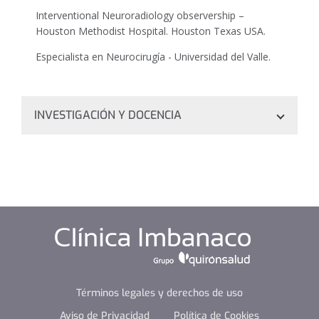
Interventional Neuroradiology observership –
Houston Methodist Hospital. Houston Texas USA.
Especialista en Neurocirugía - Universidad del Valle.
INVESTIGACIÓN Y DOCENCIA
Federación Mundial de Neurocirujanos (WFNS) World
Federation of Neurologic Surgeons.
Federación latinoamericana de sociedades de
neurocirugía (FLANC).
Asociación Colombiana de Neurocirugía.
Docente líder grupo de interés en ciencias quirúrgicas
subgrupo neurocirugía. (SSIG) Surgical Science
Términos legales y derechos de uso
Interest Group, Pontificia Universidad Javeriana Cali.
Aviso de Privacidad
Política de Cookies