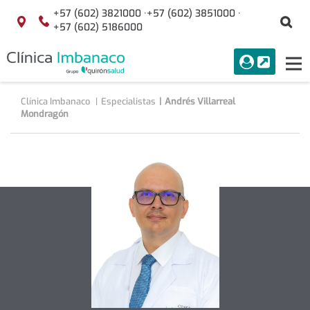
Saltar al contenido
+57 (602) 3821000 ·
+57 (602) 3851000 ·
Bu
Localización
+57 (602) 5186000
menuAcceso
PORTAL
Tog
Buscar
nav
Clínica Imbanaco
Especialistas
Andrés Villarreal
Mondragón