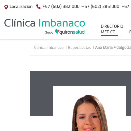
Saltar al contenido
+57 (602) 3821000 ·
+57 (602) 3851000 ·
+57 
Localización
menuPrincipal
DIRECTORIO
MÉDICO
Clínica Imbanaco
Especialistas
Ana María Fidalgo Z