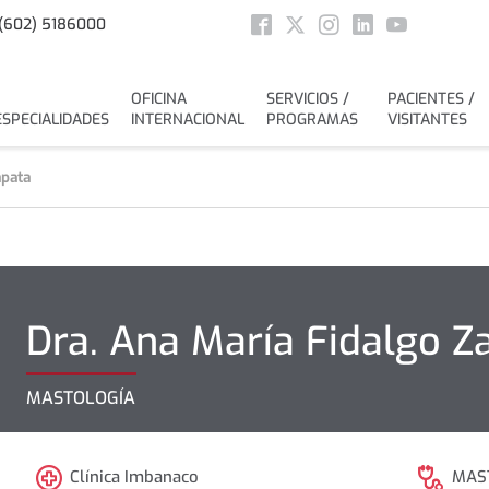
Social
(602) 5186000
Facebook
Twitter
Instagram
Linkedin
Youtube
OFICINA
SERVICIOS /
PACIENTES /
ESPECIALIDADES
INTERNACIONAL
PROGRAMAS
VISITANTES
apata
Dra.
Ana María
Fidalgo Z
MASTOLOGÍA
Clínica Imbanaco
MAS