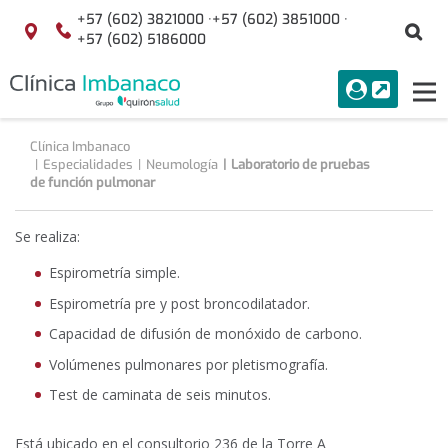
Saltar al contenido
+57 (602) 3821000 ·
+57 (602) 3851000 ·
Bu
Localización
+57 (602) 5186000
menuAcceso
PORTAL
Tog
Buscar
nav
Clínica Imbanaco
Especialidades
Neumología
Laboratorio de pruebas
de función pulmonar
Se realiza:
Espirometría simple.
Espirometría pre y post broncodilatador.
Capacidad de difusión de monóxido de carbono.
Volúmenes pulmonares por pletismografía.
Test de caminata de seis minutos.
Está ubicado en el consultorio 236 de la Torre A