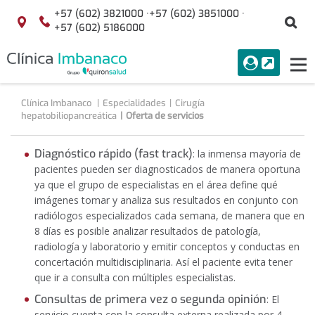
Saltar al contenido
+57 (602) 3821000 ·
+57 (602) 3851000 ·
Bu
Localización
+57 (602) 5186000
menuAcceso
PORTAL
Tog
Buscar
nav
Clínica Imbanaco
Especialidades
Cirugía
hepatobiliopancreática
Oferta de servicios
Diagnóstico rápido (fast track)
: la inmensa mayoría de
pacientes pueden ser diagnosticados de manera oportuna
ya que el grupo de especialistas en el área define qué
imágenes tomar y analiza sus resultados en conjunto con
radiólogos especializados cada semana, de manera que en
8 días es posible analizar resultados de patología,
radiología y laboratorio y emitir conceptos y conductas en
concertación multidisciplinaria. Así el paciente evita tener
que ir a consulta con múltiples especialistas.
Consultas de primera vez o segunda opinión
: El
servicio cuenta con la consulta externa realizada por 4