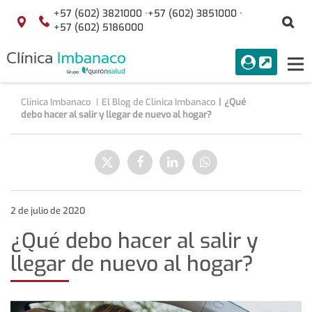
+57 (602) 3821000 ·
+57 (602) 3851000 ·
Bu
Localización
+57 (602) 5186000
menuAcceso
PORTAL
Tog
Buscar
nav
Clínica Imbanaco
El Blog de Clínica Imbanaco
¿Qué
debo hacer al salir y llegar de nuevo al hogar?
¿Qué
debo
Enviar
Compartir
Compartir
Compartir
hacer
a
en
en
en
al
Twitter
Facebook
Linkedin
WhatsApp
salir
y
2 de julio de 2020
llegar
¿Qué debo hacer al salir y
de
nuevo
llegar de nuevo al hogar?
al
hogar?