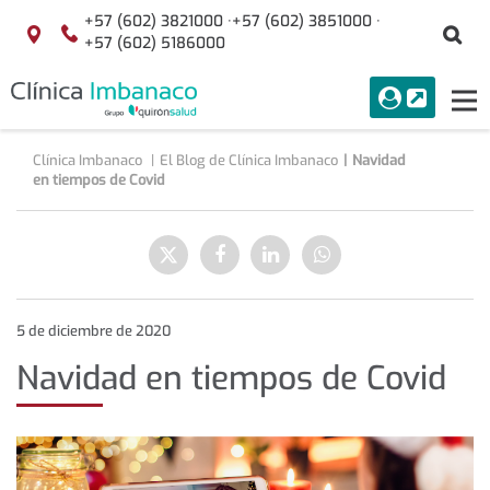
+57 (602) 3821000 ·
+57 (602) 3851000 ·
Bu
Localización
+57 (602) 5186000
menuAcceso
PORTAL
Tog
Buscar
nav
Clínica Imbanaco
El Blog de Clínica Imbanaco
Navidad
en tiempos de Covid
Navidad
en
Enviar
Compartir
Compartir
Compartir
tiempos
a
en
en
en
de
Twitter
Facebook
Linkedin
WhatsApp
Covid
5 de diciembre de 2020
Navidad en tiempos de Covid