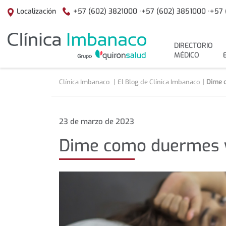
+57 (602) 3821000 ·
+57 (602) 3851000 ·
+57 
Localización
menuPrincipal
DIRECTORIO
MÉDICO
Clínica Imbanaco
El Blog de Clínica Imbanaco
Dime c
Dime
23 de marzo de 2023
como
Dime como duermes y 
duermes
y
te
diré
como
está
tu
salud