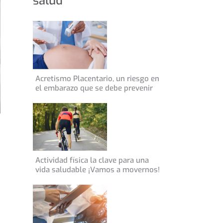
salud
14 de mayo de 2022
Acretismo Placentario, un riesgo en
INFORMACIÓN GENERAL
el embarazo que se debe prevenir
11 de abril de 2021
Actividad física la clave para una
CONSEJOS DE SALUD
vida saludable ¡Vamos a movernos!