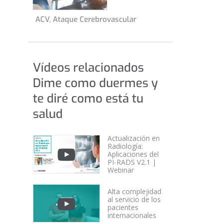
21 de agosto de 2022
ACV, Ataque Cerebrovascular
INFORMACIÓN GENERAL
Vídeos relacionados
Dime como duermes y
te diré como está tu
salud
Actualización en
Radiología:
Aplicaciones del
PI-RADS V2.1 |
Webinar
Alta complejidad
al servicio de los
pacientes
internacionales