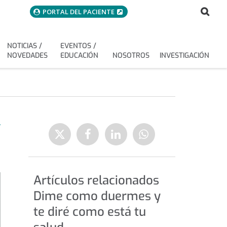
menuAcceso
Bus
Buscar
PORTAL DEL PACIENTE
NOTICIAS /
EVENTOS /
NOVEDADES
EDUCACIÓN
NOSOTROS
INVESTIGACIÓN
L
Enviar
Compartir
Compartir
Compartir
a
en
en
en
Twitter
Facebook
Linkedin
WhatsApp
Artículos relacionados
Dime como duermes y
te diré como está tu