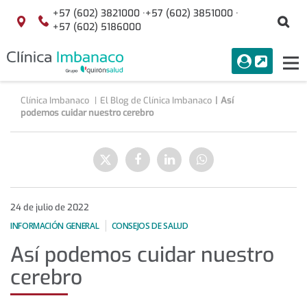
+57 (602) 3821000 ·
+57 (602) 3851000 ·
Bu
Localización
+57 (602) 5186000
menuAcceso
PORTAL
Tog
Buscar
nav
Clínica Imbanaco
El Blog de Clínica Imbanaco
Así
podemos cuidar nuestro cerebro
Así
podemos
Enviar
Compartir
Compartir
Compartir
cuidar
a
en
en
en
nuestro
Twitter
Facebook
Linkedin
WhatsApp
cerebro
24 de julio de 2022
INFORMACIÓN GENERAL
CONSEJOS DE SALUD
Así podemos cuidar nuestro
cerebro