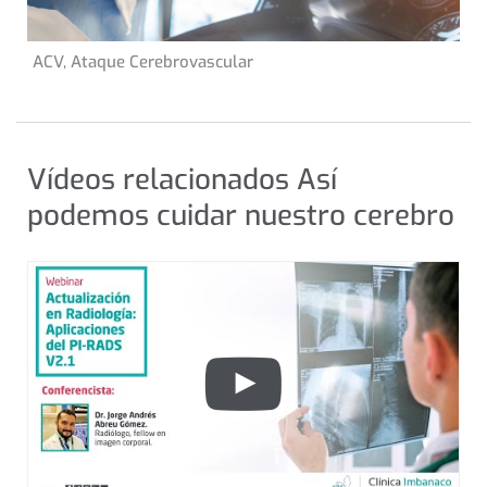
21 de agosto de 2022
ACV, Ataque Cerebrovascular
INFORMACIÓN GENERAL
Vídeos relacionados Así
podemos cuidar nuestro cerebro