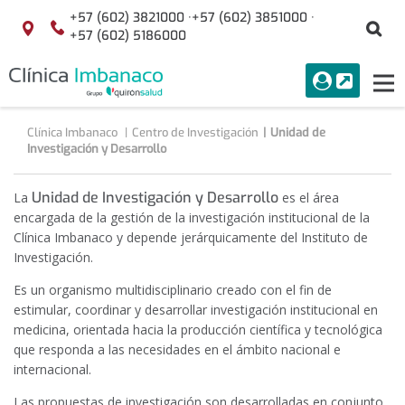
Saltar al contenido
+57 (602) 3821000 ·
+57 (602) 3851000 ·
Bu
Localización
+57 (602) 5186000
menuAcceso
PORTAL
Tog
Buscar
nav
Clínica Imbanaco
Centro de Investigación
Unidad de
Investigación y Desarrollo
Unidad de Investigación y Desarrollo
La
es el área
encargada de la gestión de la investigación institucional de la
Clínica Imbanaco
y depende jerárquicamente del Instituto de
Investigación.
Es un organismo multidisciplinario creado con el fin de
estimular, coordinar y desarrollar investigación institucional en
medicina, orientada hacia la producción científica y tecnológica
que responda a las necesidades en el ámbito nacional e
internacional.
Las propuestas de investigación son desarrolladas en conjunto