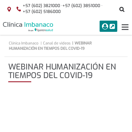
Saltar al contenido
+57 (602) 3821000 ·
+57 (602) 3851000 ·
Bu
Localización
+57 (602) 5186000
menuAcceso
PORTAL
Tog
Buscar
nav
Clínica Imbanaco
Canal de videos
WEBINAR
HUMANIZACIÓN EN TIEMPOS DEL COVID-19
WEBINAR HUMANIZACIÓN EN
TIEMPOS DEL COVID-19