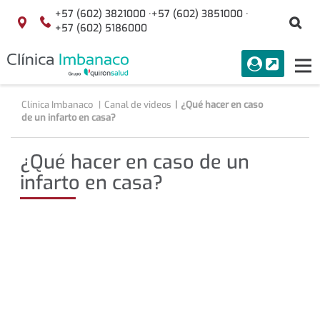
Saltar al contenido
+57 (602) 3821000 ·
+57 (602) 3851000 ·
Bu
Localización
+57 (602) 5186000
menuAcceso
PORTAL
Tog
Buscar
nav
Clínica Imbanaco
Canal de videos
¿Qué hacer en caso
de un infarto en casa?
¿Qué hacer en caso de un
infarto en casa?