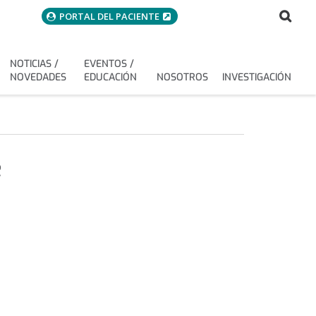
menuAcceso
Bus
Buscar
PORTAL DEL PACIENTE
NOTICIAS /
EVENTOS /
NOVEDADES
EDUCACIÓN
NOSOTROS
INVESTIGACIÓN
e