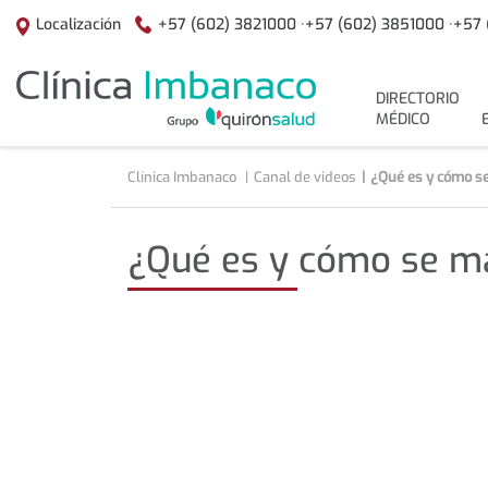
Saltar al contenido
+57 (602) 3821000 ·
+57 (602) 3851000 ·
+57 
Localización
menuPrincipal
DIRECTORIO
MÉDICO
Clínica Imbanaco
Canal de videos
¿Qué es y cómo s
¿Qué es y cómo se ma