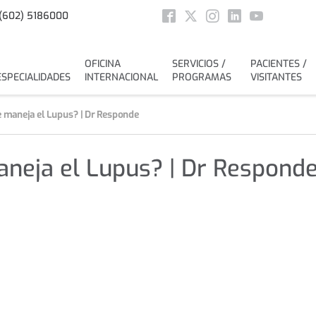
Social
(602) 5186000
Facebook
Twitter
Instagram
Linkedin
Youtube
OFICINA
SERVICIOS /
PACIENTES /
ESPECIALIDADES
INTERNACIONAL
PROGRAMAS
VISITANTES
e maneja el Lupus? | Dr Responde
neja el Lupus? | Dr Respond