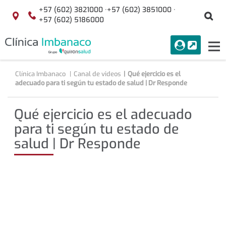
Saltar al contenido
+57 (602) 3821000 ·
+57 (602) 3851000 ·
Bu
Localización
+57 (602) 5186000
menuAcceso
PORTAL
Tog
Buscar
nav
Clínica Imbanaco
Canal de videos
Qué ejercicio es el
adecuado para ti según tu estado de salud | Dr Responde
Qué ejercicio es el adecuado
para ti según tu estado de
salud | Dr Responde