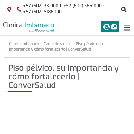
Saltar al contenido
+57 (602) 3821000 ·
+57 (602) 3851000 ·
Bu
Localización
+57 (602) 5186000
menuAcceso
PORTAL
Tog
Buscar
nav
Clínica Imbanaco
Canal de videos
Piso pélvico, su
importancia y cómo fortalecerlo | ConverSalud
Piso pélvico, su importancia y
cómo fortalecerlo |
ConverSalud