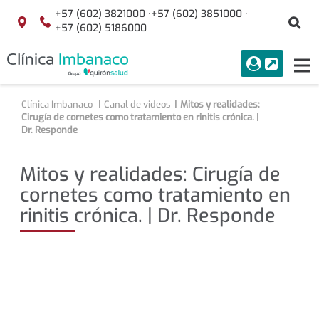
Saltar al contenido
+57 (602) 3821000 ·
+57 (602) 3851000 ·
Bu
Localización
+57 (602) 5186000
menuAcceso
PORTAL
Tog
Buscar
nav
Clínica Imbanaco
Canal de videos
Mitos y realidades:
Cirugía de cornetes como tratamiento en rinitis crónica. |
Dr. Responde
Mitos y realidades: Cirugía de
cornetes como tratamiento en
rinitis crónica. | Dr. Responde