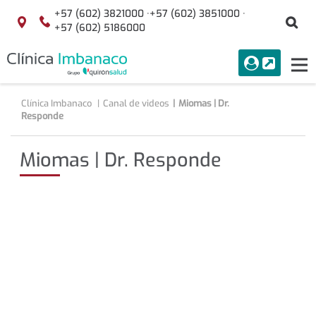
Saltar al contenido
+57 (602) 3821000 ·
+57 (602) 3851000 ·
Bu
Localización
+57 (602) 5186000
menuAcceso
PORTAL
Tog
Buscar
nav
Clínica Imbanaco
Canal de videos
Miomas | Dr.
Responde
Miomas | Dr. Responde