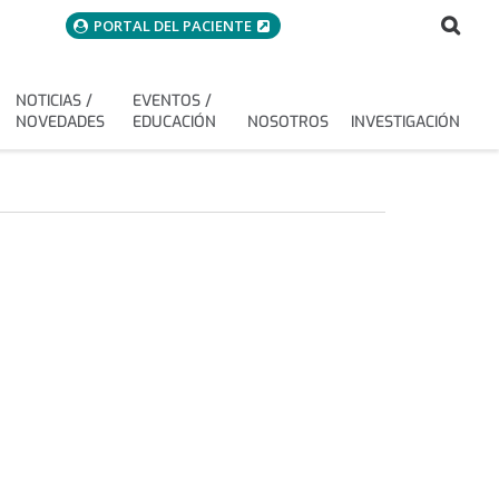
menuAcceso
Bus
Buscar
PORTAL DEL PACIENTE
NOTICIAS /
EVENTOS /
NOVEDADES
EDUCACIÓN
NOSOTROS
INVESTIGACIÓN