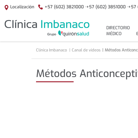
Saltar al contenido
+57 (602) 3821000 ·
+57 (602) 3851000 ·
+57 
Localización
menuPrincipal
DIRECTORIO
MÉDICO
Clínica Imbanaco
Canal de videos
Métodos Anticonce
Métodos Anticoncepti