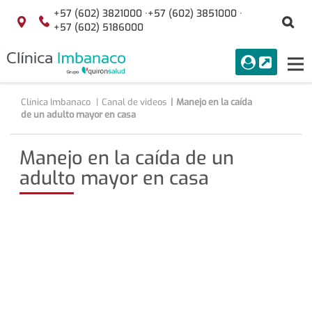
Saltar al contenido
+57 (602) 3821000 ·
+57 (602) 3851000 ·
Bu
Localización
+57 (602) 5186000
menuAcceso
PORTAL
Tog
Buscar
nav
Clínica Imbanaco
Canal de videos
Manejo en la caída
de un adulto mayor en casa
Manejo en la caída de un
adulto mayor en casa