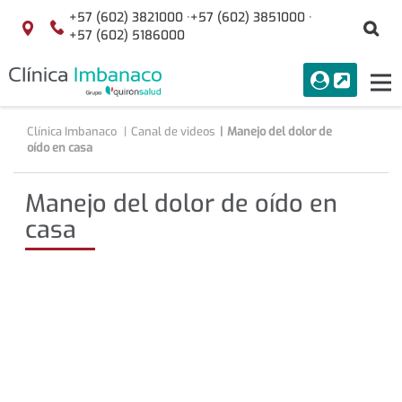
Saltar al contenido
+57 (602) 3821000 ·
+57 (602) 3851000 ·
Bu
Localización
+57 (602) 5186000
menuAcceso
PORTAL
Tog
Buscar
nav
Clínica Imbanaco
Canal de videos
Manejo del dolor de
oído en casa
Manejo del dolor de oído en
casa