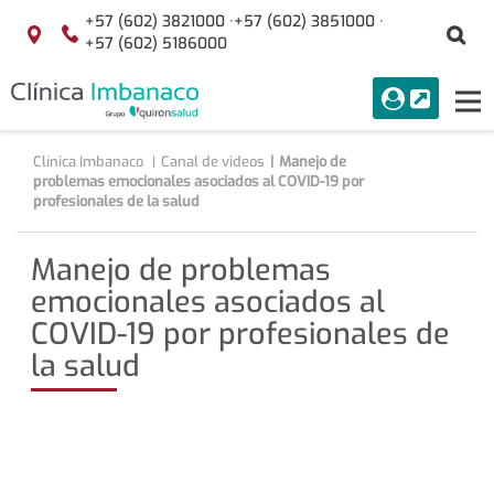
Saltar al contenido
+57 (602) 3821000 ·
+57 (602) 3851000 ·
Bu
Localización
+57 (602) 5186000
menuAcceso
PORTAL
Tog
Buscar
nav
Clínica Imbanaco
Canal de videos
Manejo de
problemas emocionales asociados al COVID-19 por
profesionales de la salud
Manejo de problemas
emocionales asociados al
COVID-19 por profesionales de
la salud