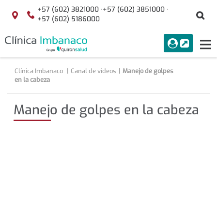
Saltar al contenido
+57 (602) 3821000 ·
+57 (602) 3851000 ·
Bu
Localización
+57 (602) 5186000
menuAcceso
PORTAL
Tog
Buscar
nav
Clínica Imbanaco
Canal de videos
Manejo de golpes
en la cabeza
Manejo de golpes en la cabeza