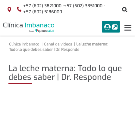
Saltar al contenido
+57 (602) 3821000 ·
+57 (602) 3851000 ·
Bu
Localización
+57 (602) 5186000
menuAcceso
PORTAL
Tog
Buscar
nav
Clínica Imbanaco
Canal de videos
La leche materna:
Todo lo que debes saber | Dr. Responde
La leche materna: Todo lo que
debes saber | Dr. Responde