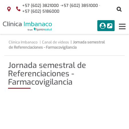
Saltar al contenido
+57 (602) 3821000 ·
+57 (602) 3851000 ·
Bu
Localización
+57 (602) 5186000
menuAcceso
PORTAL
Tog
Buscar
nav
Clínica Imbanaco
Canal de videos
Jornada semestral
de Referenciaciones - Farmacovigilancia
Jornada semestral de
Referenciaciones -
Farmacovigilancia