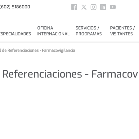
Social
(602) 5186000
Facebook
Twitter
Instagram
Linkedin
Youtube
OFICINA
SERVICIOS /
PACIENTES /
ESPECIALIDADES
INTERNACIONAL
PROGRAMAS
VISITANTES
 de Referenciaciones - Farmacovigilancia
 Referenciaciones - Farmacovi