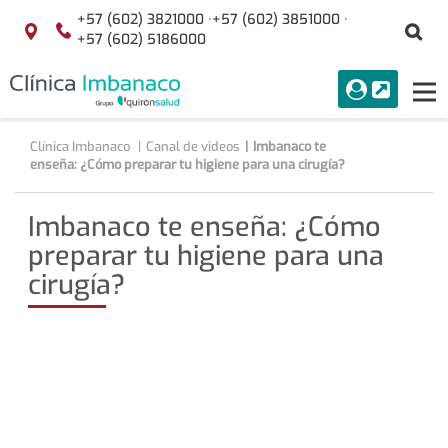
Saltar al contenido
+57 (602) 3821000 ·
+57 (602) 3851000 ·
Bu
Localización
+57 (602) 5186000
menuAcceso
PORTAL
Tog
Buscar
nav
Clínica Imbanaco
Canal de videos
Imbanaco te
enseña: ¿Cómo preparar tu higiene para una cirugía?
Imbanaco te enseña: ¿Cómo
preparar tu higiene para una
cirugía?