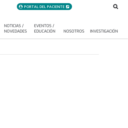
menuAcceso
Bus
Buscar
PORTAL DEL PACIENTE
NOTICIAS /
EVENTOS /
NOVEDADES
EDUCACIÓN
NOSOTROS
INVESTIGACIÓN