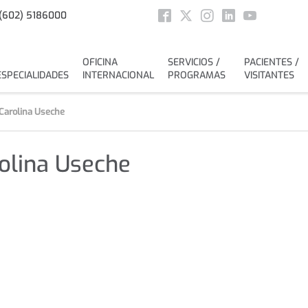
Social
(602) 5186000
Facebook
Twitter
Instagram
Linkedin
Youtube
OFICINA
SERVICIOS /
PACIENTES /
ESPECIALIDADES
INTERNACIONAL
PROGRAMAS
VISITANTES
 Carolina Useche
rolina Useche