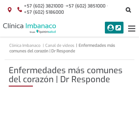
Saltar al contenido
+57 (602) 3821000 ·
+57 (602) 3851000 ·
Bu
Localización
+57 (602) 5186000
menuAcceso
PORTAL
Tog
Buscar
nav
Clínica Imbanaco
Canal de videos
Enfermedades más
comunes del corazón | Dr Responde
Enfermedades más comunes
del corazón | Dr Responde