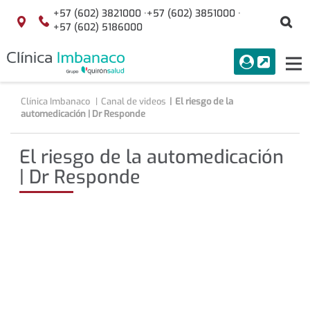
Saltar al contenido
+57 (602) 3821000 ·
+57 (602) 3851000 ·
Bu
Localización
+57 (602) 5186000
menuAcceso
PORTAL
Tog
Buscar
nav
Clínica Imbanaco
Canal de videos
El riesgo de la
automedicación | Dr Responde
El riesgo de la automedicación
| Dr Responde