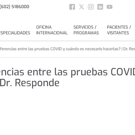
Social
(602) 5186000
Facebook
Twitter
Instagram
Linkedin
Youtube
OFICINA
SERVICIOS /
PACIENTES /
ESPECIALIDADES
INTERNACIONAL
PROGRAMAS
VISITANTES
iferencias entre las pruebas COVID y cuándo es necesario hacerlas? | Dr. R
encias entre las pruebas COV
 Dr. Responde