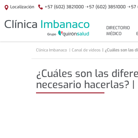
Saltar al contenido
+57 (602) 3821000 ·
+57 (602) 3851000 ·
+57 
Localización
menuPrincipal
DIRECTORIO
MÉDICO
Clínica Imbanaco
Canal de videos
¿Cuáles son las d
¿Cuáles son las difer
necesario hacerlas? |