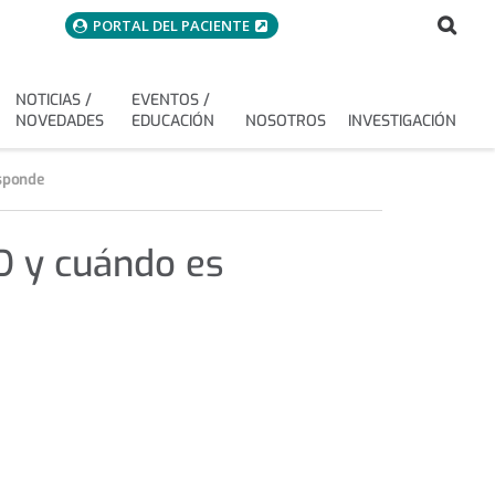
menuAcceso
Bus
Buscar
PORTAL DEL PACIENTE
NOTICIAS /
EVENTOS /
NOVEDADES
EDUCACIÓN
NOSOTROS
INVESTIGACIÓN
esponde
ID y cuándo es