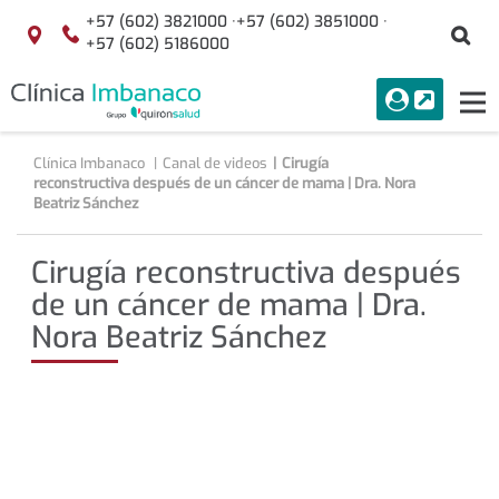
Saltar al contenido
+57 (602) 3821000 ·
+57 (602) 3851000 ·
Bu
Localización
+57 (602) 5186000
menuAcceso
PORTAL
Tog
Buscar
nav
Clínica Imbanaco
Canal de videos
Cirugía
reconstructiva después de un cáncer de mama | Dra. Nora
Beatriz Sánchez
Cirugía reconstructiva después
de un cáncer de mama | Dra.
Nora Beatriz Sánchez