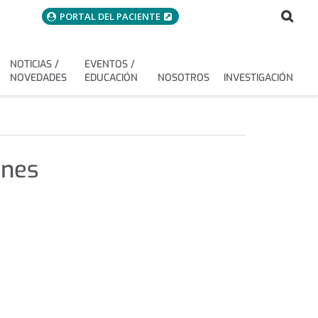
menuAcceso
Bus
Buscar
PORTAL DEL PACIENTE
NOTICIAS /
EVENTOS /
NOVEDADES
EDUCACIÓN
NOSOTROS
INVESTIGACIÓN
ones