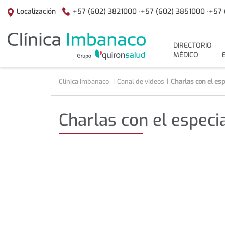
Saltar al contenido
+57 (602) 3821000 ·
+57 (602) 3851000 ·
+57 
Localización
menuPrincipal
DIRECTORIO
MÉDICO
Clínica Imbanaco
Canal de videos
Charlas con el espe
Charlas con el especia