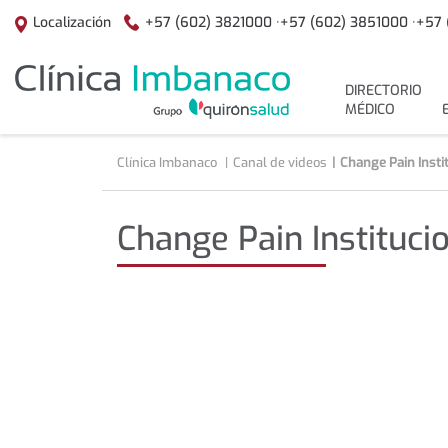
Saltar al contenido
+57 (602) 3821000 ·
+57 (602) 3851000 ·
+57 
Localización
menuPrincipal
DIRECTORIO
MÉDICO
Clínica Imbanaco
Canal de videos
Change Pain Insti
Change Pain Instituc