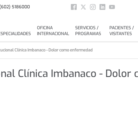
Social
(602) 5186000
Facebook
Twitter
Instagram
Linkedin
Youtube
OFICINA
SERVICIOS /
PACIENTES /
ESPECIALIDADES
INTERNACIONAL
PROGRAMAS
VISITANTES
tucional Clínica Imbanaco - Dolor como enfermedad
ional Clínica Imbanaco - Dolo