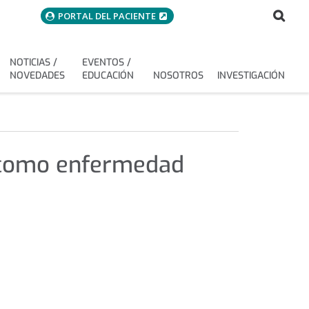
menuAcceso
Bus
Buscar
PORTAL DEL PACIENTE
NOTICIAS /
EVENTOS /
NOVEDADES
EDUCACIÓN
NOSOTROS
INVESTIGACIÓN
r como enfermedad