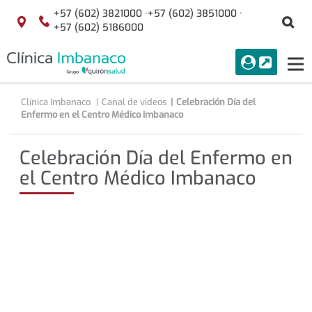
Saltar al contenido
+57 (602) 3821000 ·
+57 (602) 3851000 ·
Bu
Localización
+57 (602) 5186000
menuAcceso
PORTAL
Tog
Buscar
nav
Clínica Imbanaco
Canal de videos
Celebración Día del
Enfermo en el Centro Médico Imbanaco
Celebración Día del Enfermo en
el Centro Médico Imbanaco