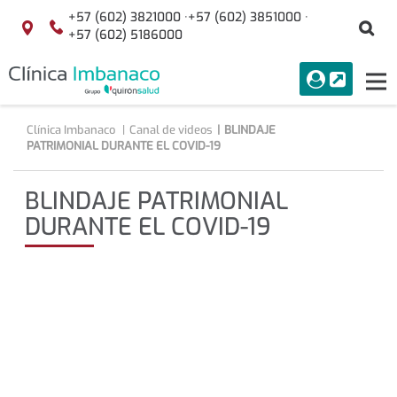
Saltar al contenido
+57 (602) 3821000 ·
+57 (602) 3851000 ·
Bu
Localización
+57 (602) 5186000
menuAcceso
PORTAL
Tog
Buscar
nav
Clínica Imbanaco
Canal de videos
BLINDAJE
PATRIMONIAL DURANTE EL COVID-19
BLINDAJE PATRIMONIAL
DURANTE EL COVID-19