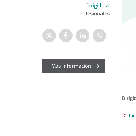
Dirigido a:
Profesionales
Compartir
Enviar
Compartir
Compartir
Compartir
a
en
en
en
Twitter
Facebook
Linkedin
WhatsApp
Más Información
Dirigi
Pie