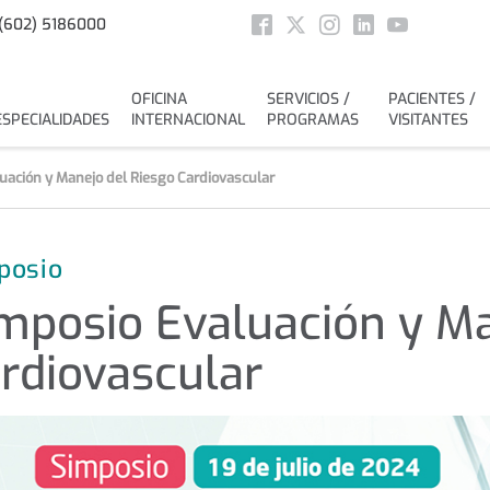
Social
(602) 5186000
Facebook
Twitter
Instagram
Linkedin
Youtube
OFICINA
SERVICIOS /
PACIENTES /
ESPECIALIDADES
INTERNACIONAL
PROGRAMAS
VISITANTES
uación y Manejo del Riesgo Cardiovascular
posio
mposio Evaluación y Ma
rdiovascular