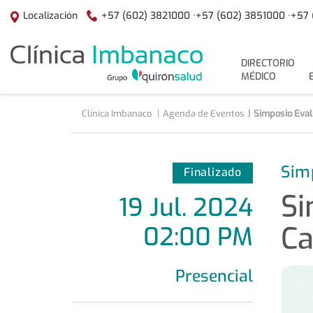
Saltar al contenido
+57 (602) 3821000 ·
+57 (602) 3851000 ·
+57 
Localización
menuPrincipal
DIRECTORIO
MÉDICO
Clínica Imbanaco
Agenda de Eventos
Simposio Eval
Sim
Finalizado
Si
19
Jul
.
2024
Ca
02:00 PM
Presencial