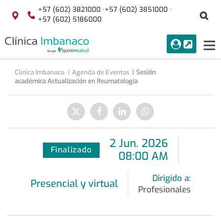
Saltar al contenido
+57 (602) 3821000 ·
+57 (602) 3851000 ·
Bu
Localización
+57 (602) 5186000
menuAcceso
PORTAL
Tog
Buscar
nav
Clínica Imbanaco
Agenda de Eventos
Sesión
académica Actualización en Reumatología
Compartir
Enviar
Compartir
Compartir
Compartir
a
en
en
en
Twitter
Facebook
Linkedin
WhatsApp
2
Jun
.
2026
Finalizado
08:00 AM
Dirigido a:
Presencial y virtual
Profesionales